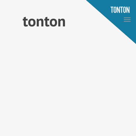
tonton
toto
By
tonton
|
Non classé
|
No Comments
WEFWAFIL;wbf
aerbfqewir
[newsletter_form]
READ MORE