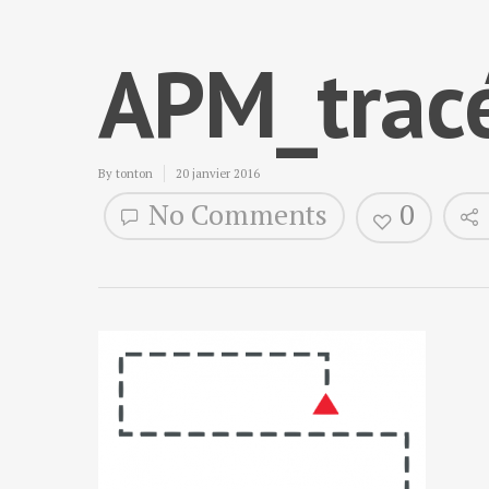
APM_trace
By
tonton
20 janvier 2016
No Comments
0