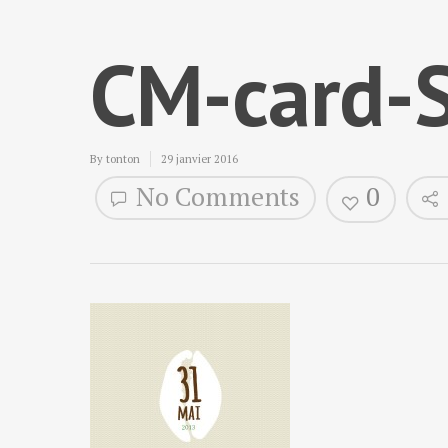
CM-card-
By
tonton
29 janvier 2016
No Comments
0