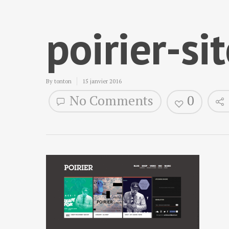
poirier-s
By
tonton
15 janvier 2016
No Comments
0