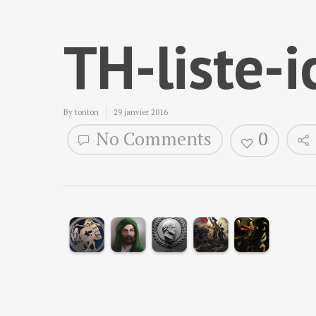
TH-liste-
By
tonton
29 janvier 2016
No Comments
0